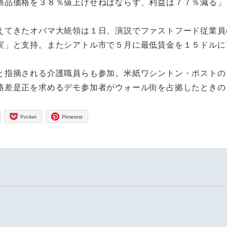
商品価格を３８％値上げせねばならず、利益は７７％減る」
てきたオバマ大統領は１日、演説でファストフード従業員
実」と支持。またシアトル市で５月に最低賃金を１５ドルに
指摘される介護職員らも参加。米紙ワシントン・ポストの
格差是正を求めるデモ参加者がウォール街を占拠したときの
Pocket
Pinterest