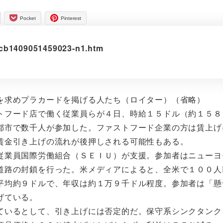
Pocket
Pinterest
mcb1409051459023-n1.htm
を求めプラカードを掲げる人たち（ロイター）（省略）
フード店で働く従業員らが４日、時給１５ドル（約１５８
都市で数千人が参加した。ファストフード企業の方は賃上げ
賃金引き上げの流れが後押しされる可能性もある。
業員国際労働組合（ＳＥＩＵ）が支援。参加者はニューヨ
道路の封鎖を行った。米メディアによると、全米で１００人
平均約９ドルで、年収は約１万９千ドル程度。参加者は「懸
げている。
いるとして、引き上げには否定的だ。保守系シンクタンク