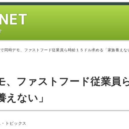
す
市で同時デモ、ファストフード従業員ら時給１５ドル求める「家族養えな
モ、ファストフード従業員
養えない」
ス・トピックス