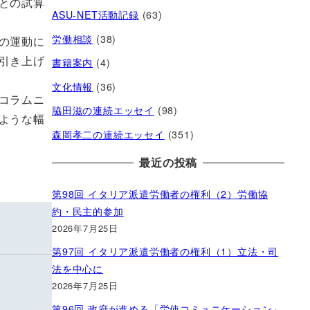
との試算
ASU-NET活動記録
(63)
労働相談
(38)
の運動に
引き上げ
書籍案内
(4)
文化情報
(36)
コラムニ
脇田滋の連続エッセイ
(98)
ような幅
森岡孝二の連続エッセイ
(351)
最近の投稿
第98回 イタリア派遣労働者の権利（2）労働協
約・民主的参加
2026年7月25日
第97回 イタリア派遣労働者の権利（1）立法・司
法を中心に
2026年7月25日
第96回 政府が進める「労使コミュニケーション」