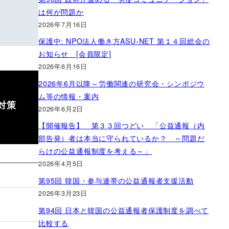
は何が問題か
2026年7月16日
保護中: NPO法人働き方ASU-NET 第１４回総会の
お知らせ [会員限定]
2026年6月16日
2026年6月以降～労働関連の研究会・シンポジウ
ム等の情報・案内
対策
2026年6月2日
【開催報告】 第３３回つどい 「公益通報（内
部告発）者は本当に守られているか？ ～問題だ
らけの公益通報制度を考える～」
2026年4月5日
第95回 韓国・参与連帯の公益通報者支援活動
2026年3月23日
第94回 日本と韓国の公益通報者保護制度を調べて
比較する