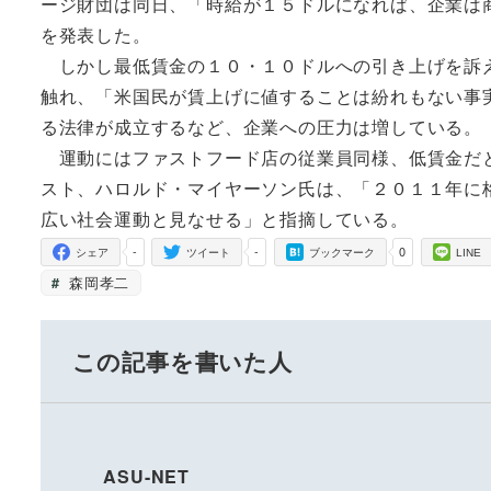
ージ財団は同日、「時給が１５ドルになれば、企業は
を発表した。
しかし最低賃金の１０・１０ドルへの引き上げを訴え
触れ、「米国民が賃上げに値することは紛れもない事
る法律が成立するなど、企業への圧力は増している。
運動にはファストフード店の従業員同様、低賃金だと
スト、ハロルド・マイヤーソン氏は、「２０１１年に
広い社会運動と見なせる」と指摘している。
-
-
0
シェア
ツイート
ブックマーク
LINE
森岡孝二
この記事を書いた人
ASU-NET