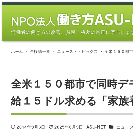
メ
イ
ン
コ
労働者の働き方の改善、貧困・格差の是正に寄与しま
ン
テ
ホーム
全投稿一覧
ニュース・トピックス
全米１５０都
ン
ツ
へ
移
全米１５０都市で同時デ
動
給１５ドル求める「家族
カテゴリー
2014年9月6日
2025年8月9日
ASU-NET
ニュー
投稿日
更新日
著