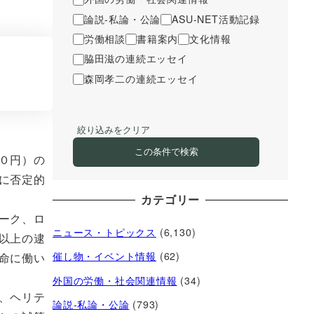
論説-私論・公論
ASU-NET活動記録
労働相談
書籍案内
文化情報
脇田滋の連続エッセイ
森岡孝二の連続エッセイ
絞り込みをクリア
この条件で検索
０円）の
に否定的
カテゴリー
ーク、ロ
ニュース・トピックス
(6,130)
以上の逮
催し物・イベント情報
(62)
命に働い
外国の労働・社会関連情報
(34)
、ヘリテ
論説-私論・公論
(793)