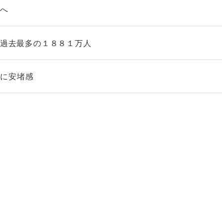
案へ
、過去最多の１８８１万人
省に安堵感