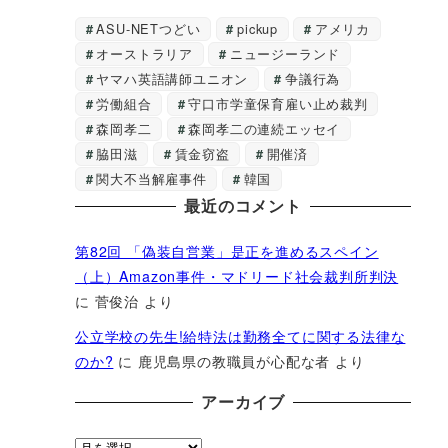
ASU-NETつどい
pickup
アメリカ
オーストラリア
ニュージーランド
ヤマハ英語講師ユニオン
争議行為
労働組合
守口市学童保育雇い止め裁判
森岡孝二
森岡孝二の連続エッセイ
脇田滋
賃金窃盗
開催済
関大不当解雇事件
韓国
最近のコメント
第82回 「偽装自営業」是正を進めるスペイン
（上）Amazon事件・マドリード社会裁判所判決
に
菅俊治
より
公立学校の先生!給特法は勤務全てに関する法律な
のか?
に
鹿児島県の教職員が心配な者
より
アーカイブ
ア