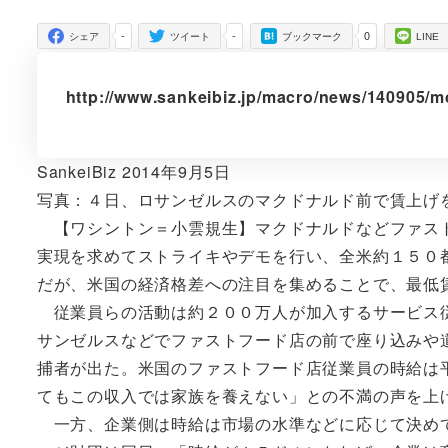
者
-
-
0
シェア
ツイート
ブックマーク
LINE
http://www.sankeibiz.jp/macro/news/140905/
SankeiBiz 2014年9月5日
写真：４日、ロサンゼルスのマクドナルド前で賃上げ
【ワシントン＝小雲規生】マクドナルドなどファスト
実現を求めてストライキやデモを行い、全米約１５０
だが、米国の経済格差への注目を集めることで、最低
従業員らの活動は約２００万人が加入するサービス従
サンゼルスなどでファストフード店の前で座り込みや
捕者が出た。米国のファストフード店従業員の時給は
てもこの収入では家族を養えない」との不満の声を上
一方、企業側は時給は市場の水準などに応じて決めて