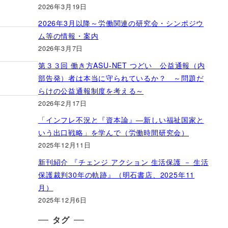
2026年3月19日
2026年3月以降～労働関連の研究会・シンポジウ
ム等の情報・案内
2026年3月7日
第３３回 働き方ASU-NET つどい 公益通報（内
部告発）者は本当に守られているか？ ～問題だ
らけの公益通報制度を考える～
2026年2月17日
「インフレ不況と『資本論』―新しい福祉国家と
いう出口戦略」を学んで（労働時間研究会）
2025年12月11日
新刊紹介 『チェンジ アクション 生活保護 － 生活
保護裁判30年の軌跡』（明石書店、2025年11
月）
2025年12月6日
タグ