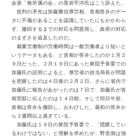
会派「無所属の会」の黒岩宇洋氏はこう訴えた。
批判の矛先は加藤勝信厚労相。首相答弁のデー
タに不備があることを認識していたにもかかわら
ず、撤回するまでの対応を問題視し、政府の対応
のまずさを追及したのだ。
裁量労働制の労働時間は一般労働者より短いと
いうデータもある、と首相が答弁したのが１月２
９日だった。２月１９日にあった衆院予算委での
加藤氏の説明によると、厚労省の担当局長が問題
を把握したのは４日後の２月２日。さらに省内で
加藤氏に報告があがったのは７日で、加藤氏が首
相官邸に伝えたのは１４日朝。そして同日午前、
首相は答弁を撤回し、おわびした。最初の答弁か
ら２週間以上過ぎている。
加藤氏は１９日の衆院予算委で、「隠匿してい
るわけではない」と理解を求めたが、野党側は強