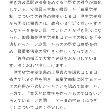
働き方改革関連法案をめぐる与野党の対立が激化
している。安倍晋三首相が撤回した「裁量労働
制」についての答弁の根拠が１９日、厚生労働省
から国会に報告され、政府が３年近く前からずさ
んなデータを使い回していたことが浮き彫りにな
った。加藤勝信厚生労働相はデータの扱いを「不
適切だった」と謝罪したものの野党は攻勢を強
め、最重要法案の雲行きが怪しくなってきた。
「答弁の撤回で大変ご迷惑をおかけしていま
す。深くおわび申し上げます」
厚労省労働基準局の土屋喜久審議官は１９日、
省内で記者会見を開き、裁量労働制に関するデー
タの利用が不適切だったことを認めて陳謝した。
一方で、「意図的に数字を作ったものではないと
考えている」と強調し、データの捏造（ねつぞ
う）については強く否定した。