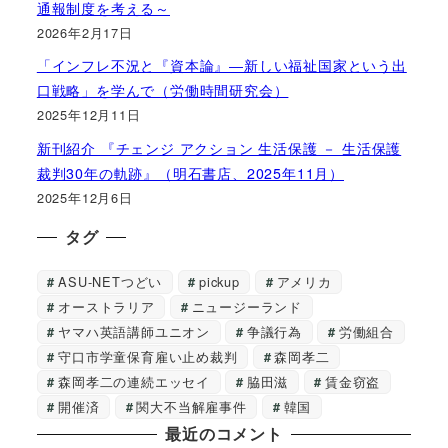
通報制度を考える～
2026年2月17日
「インフレ不況と『資本論』―新しい福祉国家という出
口戦略」を学んで（労働時間研究会）
2025年12月11日
新刊紹介 『チェンジ アクション 生活保護 － 生活保護
裁判30年の軌跡』（明石書店、2025年11月）
2025年12月6日
タグ
ASU-NETつどい
pickup
アメリカ
オーストラリア
ニュージーランド
ヤマハ英語講師ユニオン
争議行為
労働組合
守口市学童保育雇い止め裁判
森岡孝二
森岡孝二の連続エッセイ
脇田滋
賃金窃盗
開催済
関大不当解雇事件
韓国
最近のコメント