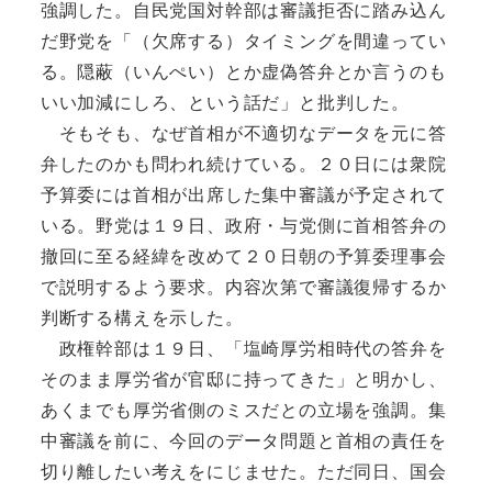
強調した。自民党国対幹部は審議拒否に踏み込ん
だ野党を「（欠席する）タイミングを間違ってい
る。隠蔽（いんぺい）とか虚偽答弁とか言うのも
いい加減にしろ、という話だ」と批判した。
そもそも、なぜ首相が不適切なデータを元に答
弁したのかも問われ続けている。２０日には衆院
予算委には首相が出席した集中審議が予定されて
いる。野党は１９日、政府・与党側に首相答弁の
撤回に至る経緯を改めて２０日朝の予算委理事会
で説明するよう要求。内容次第で審議復帰するか
判断する構えを示した。
政権幹部は１９日、「塩崎厚労相時代の答弁を
そのまま厚労省が官邸に持ってきた」と明かし、
あくまでも厚労省側のミスだとの立場を強調。集
中審議を前に、今回のデータ問題と首相の責任を
切り離したい考えをにじませた。ただ同日、国会