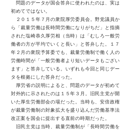
問題のデータが国会答弁に使われたのは、実は
初めてではない。
２０１５年７月の衆院厚労委員会。野党議員か
ら「裁量労働は長時間労働になりがちだ」と指摘
された塩崎恭久厚労相（当時）は「むしろ一般労
働者の方が平均でいくと長い」と答弁した。１７
年２月の衆院予算委でも、裁量労働制で働く人の
労働時間が「一般労働者より短いデータもござい
ます」と答弁している。いずれも今回と同じデー
タを根拠にした答弁だった。
厚労省の説明によると、問題のデータが初めて
対外的に示されたのは１５年３月。旧民主党が開
いた厚生労働部会の場だった。当時も、安倍政権
が裁量労働制の対象拡大を盛り込んだ労働基準法
改正案を国会に提出する直前の時期だった。
旧民主党は当時、裁量労働制が「長時間労働を