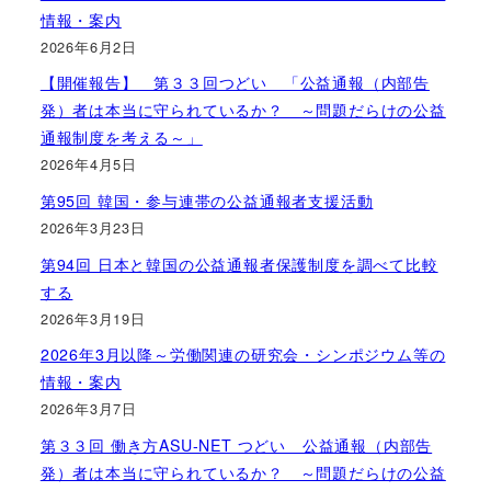
情報・案内
2026年6月2日
【開催報告】 第３３回つどい 「公益通報（内部告
発）者は本当に守られているか？ ～問題だらけの公益
通報制度を考える～」
2026年4月5日
第95回 韓国・参与連帯の公益通報者支援活動
2026年3月23日
第94回 日本と韓国の公益通報者保護制度を調べて比較
する
2026年3月19日
2026年3月以降～労働関連の研究会・シンポジウム等の
情報・案内
2026年3月7日
第３３回 働き方ASU-NET つどい 公益通報（内部告
発）者は本当に守られているか？ ～問題だらけの公益