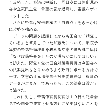
く反発した。審議は中断し、同日夕には無所属の
会や立憲民主党、希望の党が退席し、審議をボイ
コットした。
さらに野党は安倍政権の「自責点」をきっかけ
に攻勢を強める。
データの問題を認識してからも国会で「精査し
ている」と答弁していた加藤氏について、衆院予
算委の野党筆頭理事を務める立憲の逢坂誠二氏は
「なぜ虚偽答弁をしたのか明らかにしてほしい」
と訴えた。野党６党の国会対策委員長は今国会へ
の法案提出をとりやめるよう政府に求める方針で
一致。立憲の辻元清美国会対策委員長は「根幹の
データがごまかしであったら、この法案は没だ」
と述べた。
これに対し、菅義偉官房長官は１９日の記者会
見で今国会で成立させる方針に変更はないことを