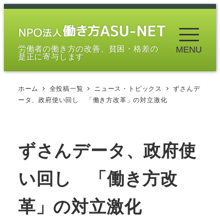
メ
イ
ン
労働者の働き方の改善、貧困・格差の
MENU
コ
是正に寄与します
ン
テ
ホーム
全投稿一覧
ニュース・トピックス
ずさんデ
ン
ータ、政府使い回し 「働き方改革」の対立激化
ツ
へ
移
ずさんデータ、政府使
動
い回し 「働き方改
革」の対立激化