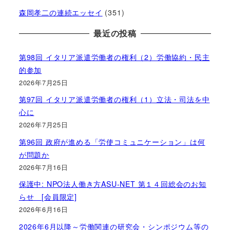
森岡孝二の連続エッセイ
(351)
最近の投稿
第98回 イタリア派遣労働者の権利（2）労働協約・民主
的参加
2026年7月25日
第97回 イタリア派遣労働者の権利（1）立法・司法を中
心に
2026年7月25日
第96回 政府が進める「労使コミュニケーション」は何
が問題か
2026年7月16日
保護中: NPO法人働き方ASU-NET 第１４回総会のお知
らせ [会員限定]
2026年6月16日
2026年6月以降～労働関連の研究会・シンポジウム等の