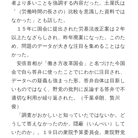
者より多いことを強調する内容だった。土屋氏は
「（労働時間の長さの）比較を意識した資料では
なかった」とも話した。
１５年に国会に提出された労基法改正案は２年
以上たなざらしされ、昨年廃案になった。このた
め、問題のデータが大きな注目を集めることはな
かった。
安倍首相が「働き方改革国会」と名づけた今国
会で自ら答弁に使ったことでにわかに注目され、
データへの疑義も強まった形。答弁自体は目新し
いものではなく、野党の批判に反論する答弁で不
適切な利用が繰り返された。（千葉卓朗、贄川
俊）
「調査がおかしいと知っていたではないか。ど
うして答えなかったのか。隠蔽（いんぺい）して
いたのか」。１９日の衆院予算委員会。衆院野党