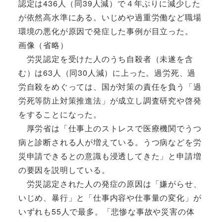
認定は436人（同39人減）で４年ぶりに減少した
が依然高水準にある。いじめや過重労働など職場
環境の悪化が原因で発症した事例が目立った。
画像（省略）
労災認定を受けた人のうち自殺者（未遂を含
む）は63人（同30人減）に上った。過労死、過
労自殺をめぐっては、国が対策の責任を負う「過
労死等防止対策推進法」が成立し調査研究や啓発
をすることになった。
厚労省は「仕事上のストレスで医療機関でうつ
病と診断される人が増えている。うつ病などを労
災申請できるとの意識も浸透してきた」と申請増
の要因を説明している。
労災認定された人の発症の原因は「嫌がらせ、
いじめ、暴行」と「仕事内容や仕事量の変化」が
いずれも55人で最多。「悲惨な事故や災害の体