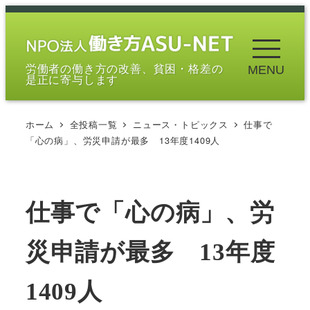
メ
イ
ン
労働者の働き方の改善、貧困・格差の
MENU
コ
是正に寄与します
ン
テ
ホーム
全投稿一覧
ニュース・トピックス
仕事で
ン
「心の病」、労災申請が最多 13年度1409人
ツ
へ
移
仕事で「心の病」、労
動
災申請が最多 13年度
1409人