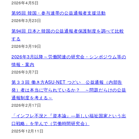
2026年4月5日
第95回 韓国・参与連帯の公益通報者支援活動
2026年3月23日
第94回 日本と韓国の公益通報者保護制度を調べて比較
する
2026年3月19日
2026年3月以降～労働関連の研究会・シンポジウム等の
情報・案内
2026年3月7日
第３３回 働き方ASU-NET つどい 公益通報（内部告
発）者は本当に守られているか？ ～問題だらけの公益
通報制度を考える～
2026年2月17日
「インフレ不況と『資本論』―新しい福祉国家という出
口戦略」を学んで（労働時間研究会）
2025年12月11日