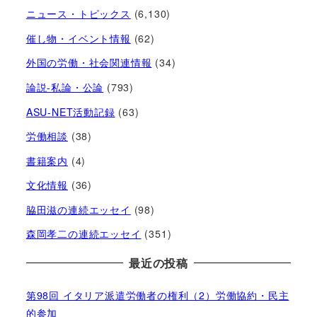
ニュース・トピックス
(6,130)
催し物・イベント情報
(62)
外国の労働・社会関連情報
(34)
論説-私論・公論
(793)
ASU-NET活動記録
(63)
労働相談
(38)
書籍案内
(4)
文化情報
(36)
脇田滋の連続エッセイ
(98)
森岡孝二の連続エッセイ
(351)
最近の投稿
第98回 イタリア派遣労働者の権利（2）労働協約・民主
的参加