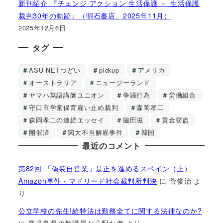
新刊紹介 『チェンジ アクション 生活保護 － 生活保護
裁判30年の軌跡』（明石書店、2025年11月）
2025年12月6日
タグ
ASU-NETつどい
pickup
アメリカ
オーストラリア
ニュージーランド
ヤマハ英語講師ユニオン
争議行為
労働組合
守口市学童保育雇い止め裁判
森岡孝二
森岡孝二の連続エッセイ
脇田滋
賃金窃盗
開催済
関大不当解雇事件
韓国
最近のコメント
第82回 「偽装自営業」是正を進めるスペイン（上）
Amazon事件・マドリード社会裁判所判決
に
菅俊治
よ
り
公立学校の先生!給特法は勤務全てに関する法律なのか?
に
鹿児島県の教職員が心配な者
より