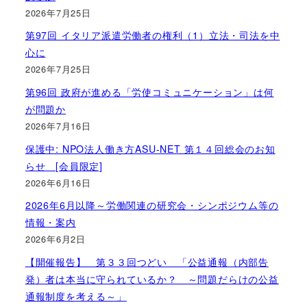
2026年7月25日
第97回 イタリア派遣労働者の権利（1）立法・司法を中
心に
2026年7月25日
第96回 政府が進める「労使コミュニケーション」は何
が問題か
2026年7月16日
保護中: NPO法人働き方ASU-NET 第１４回総会のお知
らせ [会員限定]
2026年6月16日
2026年6月以降～労働関連の研究会・シンポジウム等の
情報・案内
2026年6月2日
【開催報告】 第３３回つどい 「公益通報（内部告
発）者は本当に守られているか？ ～問題だらけの公益
通報制度を考える～」