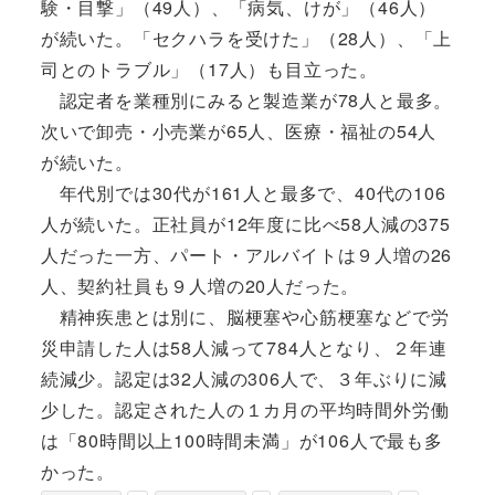
験・目撃」（49人）、「病気、けが」（46人）
が続いた。「セクハラを受けた」（28人）、「上
司とのトラブル」（17人）も目立った。
認定者を業種別にみると製造業が78人と最多。
次いで卸売・小売業が65人、医療・福祉の54人
が続いた。
年代別では30代が161人と最多で、40代の106
人が続いた。正社員が12年度に比べ58人減の375
人だった一方、パート・アルバイトは９人増の26
人、契約社員も９人増の20人だった。
精神疾患とは別に、脳梗塞や心筋梗塞などで労
災申請した人は58人減って784人となり、２年連
続減少。認定は32人減の306人で、３年ぶりに減
少した。認定された人の１カ月の平均時間外労働
は「80時間以上100時間未満」が106人で最も多
かった。