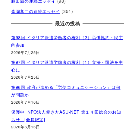
脇田滋の連続エッセイ
(98)
森岡孝二の連続エッセイ
(351)
最近の投稿
第98回 イタリア派遣労働者の権利（2）労働協約・民主
的参加
2026年7月25日
第97回 イタリア派遣労働者の権利（1）立法・司法を中
心に
2026年7月25日
第96回 政府が進める「労使コミュニケーション」は何
が問題か
2026年7月16日
保護中: NPO法人働き方ASU-NET 第１４回総会のお知
らせ [会員限定]
2026年6月16日