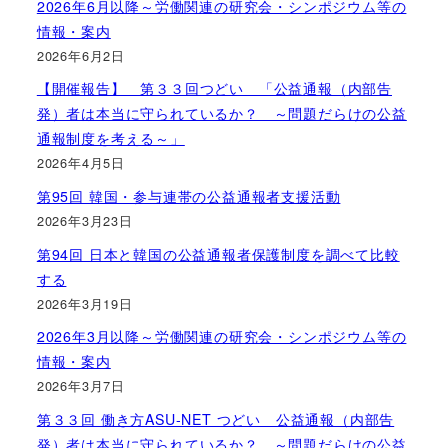
2026年6月以降～労働関連の研究会・シンポジウム等の
情報・案内
2026年6月2日
【開催報告】 第３３回つどい 「公益通報（内部告
発）者は本当に守られているか？ ～問題だらけの公益
通報制度を考える～」
2026年4月5日
第95回 韓国・参与連帯の公益通報者支援活動
2026年3月23日
第94回 日本と韓国の公益通報者保護制度を調べて比較
する
2026年3月19日
2026年3月以降～労働関連の研究会・シンポジウム等の
情報・案内
2026年3月7日
第３３回 働き方ASU-NET つどい 公益通報（内部告
発）者は本当に守られているか？ ～問題だらけの公益