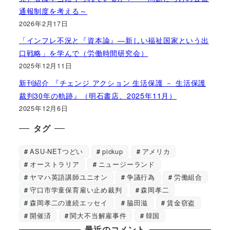
通報制度を考える～
2026年2月17日
「インフレ不況と『資本論』―新しい福祉国家という出
口戦略」を学んで（労働時間研究会）
2025年12月11日
新刊紹介 『チェンジ アクション 生活保護 － 生活保護
裁判30年の軌跡』（明石書店、2025年11月）
2025年12月6日
タグ
ASU-NETつどい
pickup
アメリカ
オーストラリア
ニュージーランド
ヤマハ英語講師ユニオン
争議行為
労働組合
守口市学童保育雇い止め裁判
森岡孝二
森岡孝二の連続エッセイ
脇田滋
賃金窃盗
開催済
関大不当解雇事件
韓国
最近のコメント