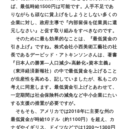
ば、最低時給1500円は可能です。人手不足であ
りながらも頑なに賃上げをしようとしない多くの
企業に対し、政府主導で『内部留保を従業員に還
元しなさい』と促す取り組みをすべきなのです。
そのために最も効果的なことは、『最低賃金の
引き上げ』ですね。株式会社小西美術工藝社の社
長であるデービッド・アトキンソンさんは、著書
『日本人の勝算―人口減少×高齢化×資本主義』
（東洋経済新報社）の中で最低賃金を上げること
が生産性を高める、記していましたが、私もこの
考えに同意します。最低賃金引上げとあわせて、
一定期間は社会保険料の減免など中小企業にたい
する支援の措置が必要ですが。
そもそも、アメリカでは2018年に主要な州の
最低賃金が時給10ドル（約1100円）を超え、カ
ナダやイギリス、ドイツなどでは1200〜1300円