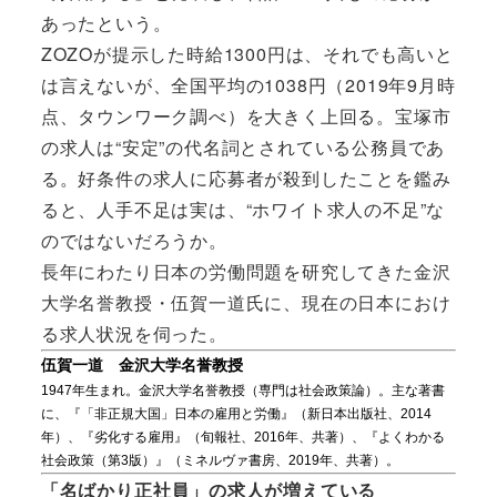
あったという。
ZOZOが提示した時給1300円は、それでも高いと
は言えないが、全国平均の1038円（2019年9月時
点、タウンワーク調べ）を大きく上回る。宝塚市
の求人は“安定”の代名詞とされている公務員であ
る。好条件の求人に応募者が殺到したことを鑑み
ると、人手不足は実は、“ホワイト求人の不足”な
のではないだろうか。
長年にわたり日本の労働問題を研究してきた金沢
大学名誉教授・伍賀一道氏に、現在の日本におけ
る求人状況を伺った。
伍賀一道 金沢大学名誉教授
1947年生まれ。金沢大学名誉教授（専門は社会政策論）。主な著書
に、『「非正規大国」日本の雇用と労働』（新日本出版社、2014
年）、『劣化する雇用』（旬報社、2016年、共著）、『よくわかる
社会政策（第3版）』（ミネルヴァ書房、2019年、共著）。
「名ばかり正社員」の求人が増えている