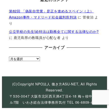
第82回 「偽装自営業」是正を進めるスペイン（上）
Amazon事件・マドリード社会裁判所判決
に
菅俊治
よ
り
公立学校の先生!給特法は勤務全てに関する法律なのか?
に
鹿児島県の教職員が心配な者
より
アーカイブ
ア
ー
カ
イ
ブ
(C)Copyright NPO法人 働き方ASU-NET, All Rights
Reserved.
〒530-0047 大阪市北区西天満4丁目4-18 梅ヶ枝中央ビ
ル7階 いわき総合法律事務所気付 TEL 06-6809-4926