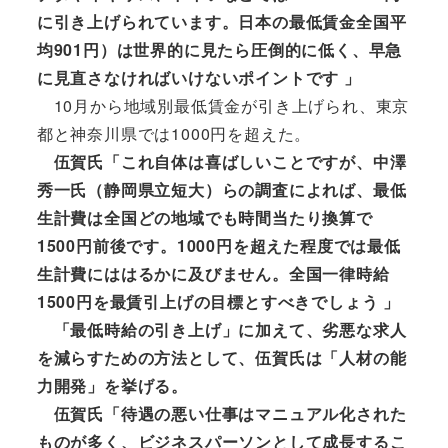
に引き上げられています。日本の最低賃金全国平
均901円）は世界的に見たら圧倒的に低く、早急
に見直さなければいけないポイントです 」
10月から地域別最低賃金が引き上げられ、東京
都と神奈川県では1000円を超えた。
伍賀氏「これ自体は喜ばしいことですが、中澤
秀一氏（静岡県立短大）らの調査によれば、最低
生計費は全国どの地域でも時間当たり換算で
1500円前後です。1000円を超えた程度では最低
生計費にははるかに及びません。全国一律時給
1500円を最賃引上げの目標とすべきでしょう 」
「最低時給の引き上げ」に加えて、劣悪な求人
を減らすための方法として、伍賀氏は「人材の能
力開発」を挙げる。
伍賀氏「待遇の悪い仕事はマニュアル化された
ものが多く、ビジネスパーソンとして成長するこ