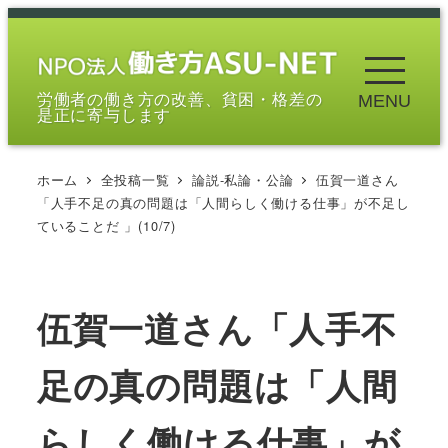
メ
イ
ン
労働者の働き方の改善、貧困・格差の
MENU
コ
是正に寄与します
ン
テ
ホーム
全投稿一覧
論説-私論・公論
伍賀一道さん
ン
「人手不足の真の問題は「人間らしく働ける仕事」が不足し
ツ
ていることだ 」(10/7)
へ
移
動
伍賀一道さん「人手不
足の真の問題は「人間
らしく働ける仕事」が