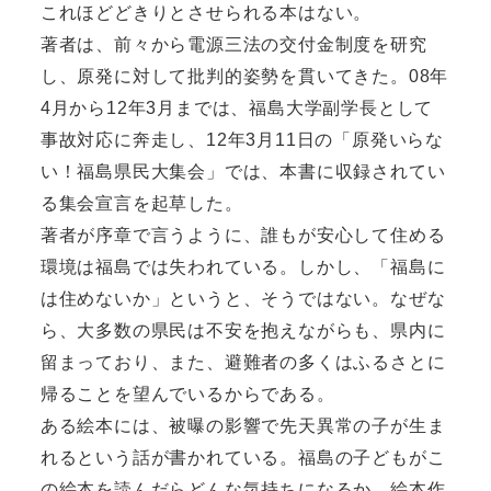
これほどどきりとさせられる本はない。
著者は、前々から電源三法の交付金制度を研究
し、原発に対して批判的姿勢を貫いてきた。08年
4月から12年3月までは、福島大学副学長として
事故対応に奔走し、12年3月11日の「原発いらな
い！福島県民大集会」では、本書に収録されてい
る集会宣言を起草した。
著者が序章で言うように、誰もが安心して住める
環境は福島では失われている。しかし、「福島に
は住めないか」というと、そうではない。なぜな
ら、大多数の県民は不安を抱えながらも、県内に
留まっており、また、避難者の多くはふるさとに
帰ることを望んでいるからである。
ある絵本には、被曝の影響で先天異常の子が生ま
れるという話が書かれている。福島の子どもがこ
の絵本を読んだらどんな気持ちになるか。絵本作