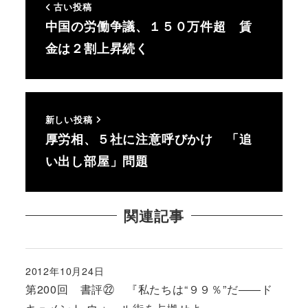
古い投稿
中国の労働争議、１５０万件超 賃
金は２割上昇続く
新しい投稿
厚労相、５社に注意呼びかけ 「追
い出し部屋」問題
関連記事
2012年10月24日
投稿日
第200回 書評㉒ 『私たちは“９９％”だ――ド