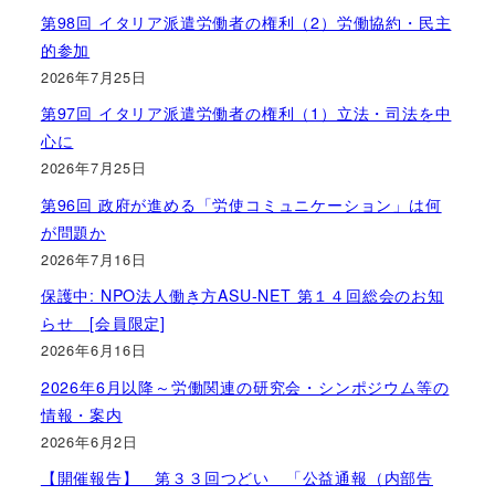
第98回 イタリア派遣労働者の権利（2）労働協約・民主
的参加
2026年7月25日
第97回 イタリア派遣労働者の権利（1）立法・司法を中
心に
2026年7月25日
第96回 政府が進める「労使コミュニケーション」は何
が問題か
2026年7月16日
保護中: NPO法人働き方ASU-NET 第１４回総会のお知
らせ [会員限定]
2026年6月16日
2026年6月以降～労働関連の研究会・シンポジウム等の
情報・案内
2026年6月2日
【開催報告】 第３３回つどい 「公益通報（内部告