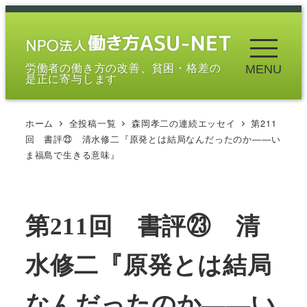
メ
イ
ン
労働者の働き方の改善、貧困・格差の
MENU
コ
是正に寄与します
ン
テ
ホーム
全投稿一覧
森岡孝二の連続エッセイ
第211
ン
回 書評㉓ 清水修二『原発とは結局なんだったのか――い
ツ
ま福島で生きる意味』
へ
移
動
第211回 書評㉓ 清
水修二『原発とは結局
なんだったのか――い