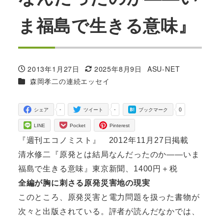
ま福島で生きる意味』
2013年1月27日
2025年8月9日
ASU-NET
投稿日
更新日
著
カテゴリー
森岡孝二の連続エッセイ
者
-
-
0
シェア
ツイート
ブックマーク
LINE
Pocket
Pinterest
『週刊エコノミスト』 2012年11月27日掲載
清水修二『原発とは結局なんだったのか――いま
福島で生きる意味』東京新聞、1400円＋税
全編が胸に刺さる原発災害地の現実
このところ、原発災害と電力問題を扱った書物が
次々と出版されている。評者が読んだなかでは、