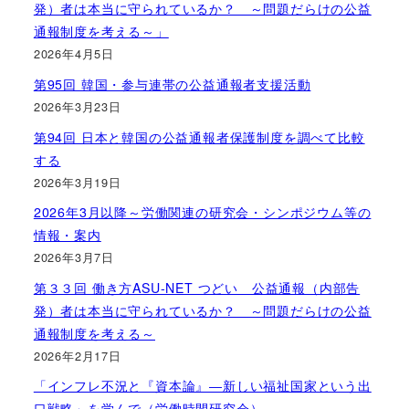
発）者は本当に守られているか？ ～問題だらけの公益
通報制度を考える～」
2026年4月5日
第95回 韓国・参与連帯の公益通報者支援活動
2026年3月23日
第94回 日本と韓国の公益通報者保護制度を調べて比較
する
2026年3月19日
2026年3月以降～労働関連の研究会・シンポジウム等の
情報・案内
2026年3月7日
第３３回 働き方ASU-NET つどい 公益通報（内部告
発）者は本当に守られているか？ ～問題だらけの公益
通報制度を考える～
2026年2月17日
「インフレ不況と『資本論』―新しい福祉国家という出
口戦略」を学んで（労働時間研究会）