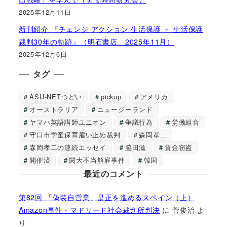
2025年12月11日
新刊紹介 『チェンジ アクション 生活保護 － 生活保護
裁判30年の軌跡』（明石書店、2025年11月）
2025年12月6日
タグ
ASU-NETつどい
pickup
アメリカ
オーストラリア
ニュージーランド
ヤマハ英語講師ユニオン
争議行為
労働組合
守口市学童保育雇い止め裁判
森岡孝二
森岡孝二の連続エッセイ
脇田滋
賃金窃盗
開催済
関大不当解雇事件
韓国
最近のコメント
第82回 「偽装自営業」是正を進めるスペイン（上）
Amazon事件・マドリード社会裁判所判決
に
菅俊治
よ
り