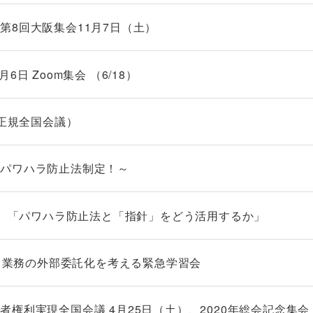
第8回大阪集会11月7日（土）
日 Zoom集会 （6/18）
非正規全国会議）
 パワハラ防止法制定！～
代表）「パワハラ防止法と「指針」をどう活用するか」
ーク業務の外部委託化を考える緊急学習会
権利実現全国会議 4月25日（土）、2020年総会記念集