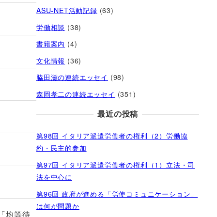
ASU-NET活動記録
(63)
労働相談
(38)
書籍案内
(4)
文化情報
(36)
脇田滋の連続エッセイ
(98)
森岡孝二の連続エッセイ
(351)
最近の投稿
第98回 イタリア派遣労働者の権利（2）労働協
約・民主的参加
第97回 イタリア派遣労働者の権利（1）立法・司
法を中心に
第96回 政府が進める「労使コミュニケーション」
は何が問題か
会「均等待