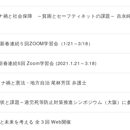
ロナ禍と社会保障 ～貧困とセーフティネットの課題～ 吉永純
連続５回ZOOM学習会（1/21～3/18）
続5回 Zoom学習会 (2021.1.21～3.18)
コロナ禍と憲法・地方自治 尾林芳匡 弁護士
現状と課題～過労死等防止対策推進シンポジウム（大阪）に
禍と未来を考える 全３回 Web開催