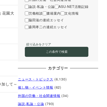
論説-私論・公論
ASU-NET活動記録
 花園大
労働相談
書籍案内
文化情報
脇田滋の連続エッセイ
森岡孝二の連続エッセイ
絞り込みをクリア
この条件で検索
カテゴリー
ニュース・トピックス
(6,130)
参加して～
催し物・イベント情報
(62)
外国の労働・社会関連情報
(34)
論説-私論・公論
(793)