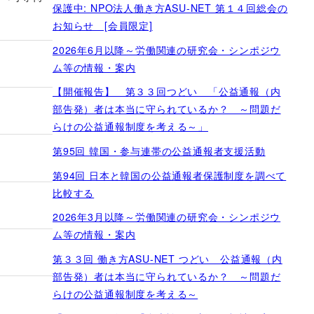
保護中: NPO法人働き方ASU-NET 第１４回総会の
お知らせ [会員限定]
2026年6月以降～労働関連の研究会・シンポジウ
ム等の情報・案内
【開催報告】 第３３回つどい 「公益通報（内
部告発）者は本当に守られているか？ ～問題だ
らけの公益通報制度を考える～」
第95回 韓国・参与連帯の公益通報者支援活動
第94回 日本と韓国の公益通報者保護制度を調べて
比較する
2026年3月以降～労働関連の研究会・シンポジウ
ム等の情報・案内
第３３回 働き方ASU-NET つどい 公益通報（内
部告発）者は本当に守られているか？ ～問題だ
らけの公益通報制度を考える～