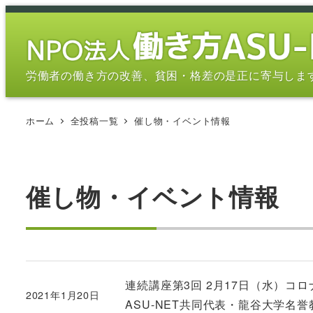
メ
イ
ン
コ
労働者の働き方の改善、貧困・格差の是正に寄与しま
ン
テ
ホーム
全投稿一覧
催し物・イベント情報
ン
ツ
へ
移
催し物・イベント情報
動
連続講座第3回 2月17日（水）
2021年1月20日
投稿日
ASU-NET共同代表・龍谷大学名誉