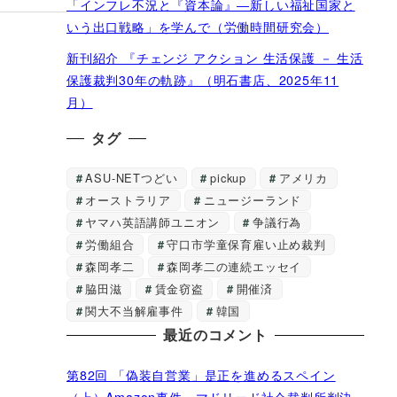
「インフレ不況と『資本論』―新しい福祉国家と
いう出口戦略」を学んで（労働時間研究会）
新刊紹介 『チェンジ アクション 生活保護 － 生活
保護裁判30年の軌跡』（明石書店、2025年11
月）
タグ
ASU-NETつどい
pickup
アメリカ
オーストラリア
ニュージーランド
ヤマハ英語講師ユニオン
争議行為
労働組合
守口市学童保育雇い止め裁判
森岡孝二
森岡孝二の連続エッセイ
脇田滋
賃金窃盗
開催済
関大不当解雇事件
韓国
最近のコメント
第82回 「偽装自営業」是正を進めるスペイン