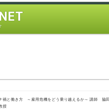
す
コロナ禍と働き方 ～雇用危機をどう乗り越えるか～ 講師 
教授