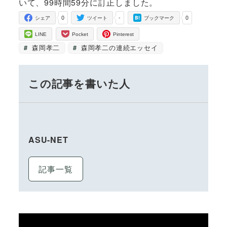
いて、99時間59分に訂正しました。
0
-
0
シェア
ツイート
ブックマーク
LINE
Pocket
Pinterest
森岡孝二
森岡孝二の連続エッセイ
この記事を書いた人
ASU-NET
記事一覧