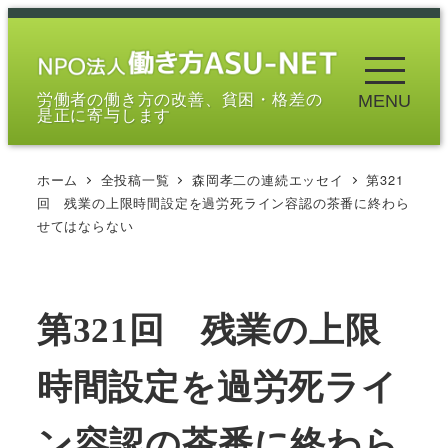
メ
イ
ン
労働者の働き方の改善、貧困・格差の
MENU
コ
是正に寄与します
ン
テ
ホーム
全投稿一覧
森岡孝二の連続エッセイ
第321
ン
回 残業の上限時間設定を過労死ライン容認の茶番に終わら
ツ
せてはならない
へ
移
動
第321回 残業の上限
時間設定を過労死ライ
ン容認の茶番に終わら