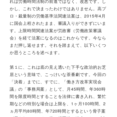
れは労働時間法制の前進ではなく、改悪です。し
かし、これで決まったわけではありません。高プ
ロ・裁量制の労働基準法関連法案は、2015年4月
に国会上程されたまま、審議入りができずにいま
す。上限時間関連法案が労政審（労働政策審議
会）を経て法案になるのはこれからです。今なら
まだ押し返せます。それを踏まえて、以下いくつ
か思うところを述べます。
第１に、これは底の見え透いた下手な政治的お芝
居という意味で、こっけいな茶番劇です。今回の
「決着」までに、すでに、「働き方改革実現会
議」の「事務局案」として、月45時間、年360時
間を限度時間とすることを法律に書き入れ、繁忙
期などの特別な場合は上限を、1ヶ月100時間、2
ヵ月平均80時間、年720時間とするという骨子案