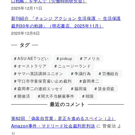
口戦略」を学んで（労働時間研究会）
2025年12月11日
新刊紹介 『チェンジ アクション 生活保護 － 生活保護
裁判30年の軌跡』（明石書店、2025年11月）
2025年12月6日
タグ
ASU-NETつどい
pickup
アメリカ
オーストラリア
ニュージーランド
ヤマハ英語講師ユニオン
争議行為
労働組合
守口市学童保育雇い止め裁判
森岡孝二
森岡孝二の連続エッセイ
脇田滋
賃金窃盗
開催済
関大不当解雇事件
韓国
最近のコメント
第82回 「偽装自営業」是正を進めるスペイン（上）
Amazon事件・マドリード社会裁判所判決
に
菅俊治
よ
り