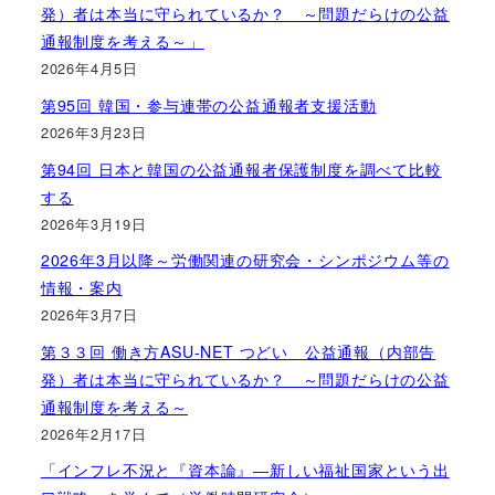
発）者は本当に守られているか？ ～問題だらけの公益
通報制度を考える～」
2026年4月5日
第95回 韓国・参与連帯の公益通報者支援活動
2026年3月23日
第94回 日本と韓国の公益通報者保護制度を調べて比較
する
2026年3月19日
2026年3月以降～労働関連の研究会・シンポジウム等の
情報・案内
2026年3月7日
第３３回 働き方ASU-NET つどい 公益通報（内部告
発）者は本当に守られているか？ ～問題だらけの公益
通報制度を考える～
2026年2月17日
「インフレ不況と『資本論』―新しい福祉国家という出