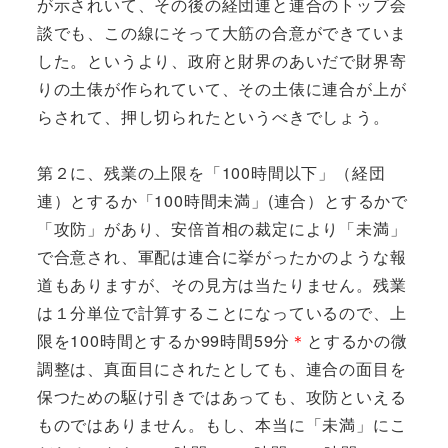
が示されいて、その後の経団連と連合のトップ会
談でも、この線にそって大筋の合意ができていま
した。というより、政府と財界のあいだで財界寄
りの土俵が作られていて、その土俵に連合が上が
らされて、押し切られたというべきでしょう。
第２に、残業の上限を「100時間以下」（経団
連）とするか「100時間未満」(連合）とするかで
「攻防」があり、安倍首相の裁定により「未満」
で合意され、軍配は連合に挙がったかのような報
道もありますが、その見方は当たりません。残業
は１分単位で計算することになっているので、上
限を100時間とするか99時間59分
＊
とするかの微
調整は、真面目にされたとしても、連合の面目を
保つための駆け引きではあっても、攻防といえる
ものではありません。もし、本当に「未満」にこ