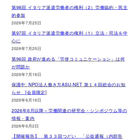
第98回 イタリア派遣労働者の権利（2）労働協約・民主
的参加
2026年7月25日
第97回 イタリア派遣労働者の権利（1）立法・司法を中
心に
2026年7月25日
第96回 政府が進める「労使コミュニケーション」は何
が問題か
2026年7月16日
保護中: NPO法人働き方ASU-NET 第１４回総会のお知
らせ [会員限定]
2026年6月16日
2026年6月以降～労働関連の研究会・シンポジウム等の
情報・案内
2026年6月2日
【開催報告】 第３３回つどい 「公益通報（内部告