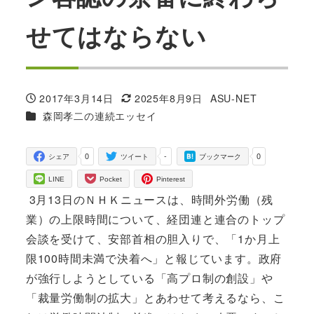
せてはならない
2017年3月14日
2025年8月9日
ASU-NET
投稿日
更新日
著
カテゴリー
森岡孝二の連続エッセイ
者
0
-
0
シェア
ツイート
ブックマーク
LINE
Pocket
Pinterest
3月13日のＮＨＫニュースは、時間外労働（残
業）の上限時間について、経団連と連合のトップ
会談を受けて、安部首相の胆入りで、「1か月上
限100時間未満で決着へ」と報じています。政府
が強行しようとしている「高プロ制の創設」や
「裁量労働制の拡大」とあわせて考えるなら、こ