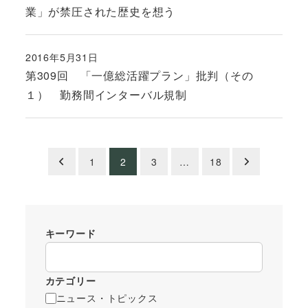
業」が禁圧された歴史を想う
2016年5月31日
投稿日
第309回 「一億総活躍プラン」批判（その
１） 勤務間インターバル規制
投
1
2
3
…
18
稿
の
キーワード
ペ
ー
カテゴリー
ジ
ニュース・トピックス