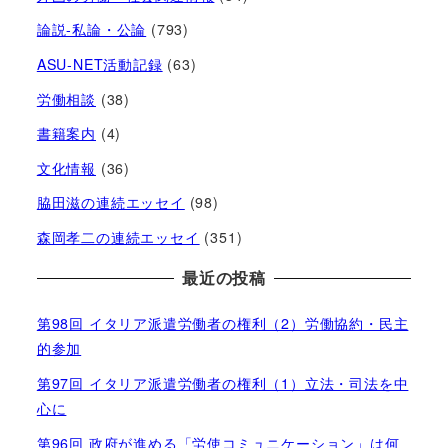
論説-私論・公論
(793)
ASU-NET活動記録
(63)
労働相談
(38)
書籍案内
(4)
文化情報
(36)
脇田滋の連続エッセイ
(98)
森岡孝二の連続エッセイ
(351)
最近の投稿
第98回 イタリア派遣労働者の権利（2）労働協約・民主
的参加
第97回 イタリア派遣労働者の権利（1）立法・司法を中
心に
第96回 政府が進める「労使コミュニケーション」は何