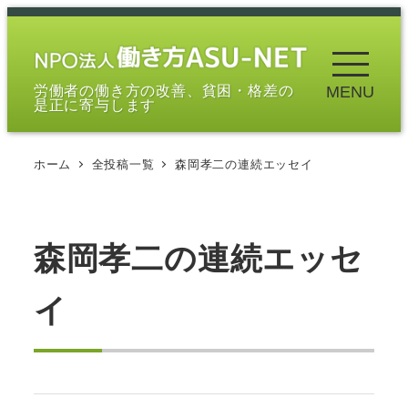
メ
イ
ン
労働者の働き方の改善、貧困・格差の
MENU
コ
是正に寄与します
ン
テ
ホーム
全投稿一覧
森岡孝二の連続エッセイ
ン
ツ
へ
移
森岡孝二の連続エッセ
動
イ