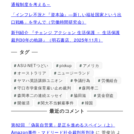
通報制度を考える～
「インフレ不況と『資本論』―新しい福祉国家という出
口戦略」を学んで（労働時間研究会）
新刊紹介 『チェンジ アクション 生活保護 － 生活保護
裁判30年の軌跡』（明石書店、2025年11月）
タグ
ASU-NETつどい
pickup
アメリカ
オーストラリア
ニュージーランド
ヤマハ英語講師ユニオン
争議行為
労働組合
守口市学童保育雇い止め裁判
森岡孝二
森岡孝二の連続エッセイ
脇田滋
賃金窃盗
開催済
関大不当解雇事件
韓国
最近のコメント
第82回 「偽装自営業」是正を進めるスペイン（上）
Amazon事件・マドリード社会裁判所判決
に
菅俊治
よ