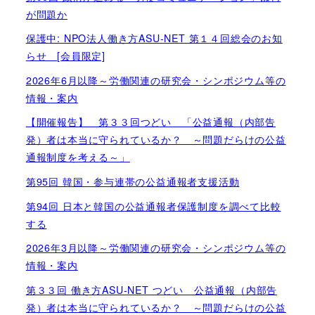
が問題か
保護中: NPO法人働き方ASU-NET 第１４回総会のお知
らせ [会員限定]
2026年6月以降～労働関連の研究会・シンポジウム等の
情報・案内
【開催報告】 第３３回つどい 「公益通報（内部告
発）者は本当に守られているか？ ～問題だらけの公益
通報制度を考える～」
第95回 韓国・参与連帯の公益通報者支援活動
第94回 日本と韓国の公益通報者保護制度を調べて比較
する
2026年3月以降～労働関連の研究会・シンポジウム等の
情報・案内
第３３回 働き方ASU-NET つどい 公益通報（内部告
発）者は本当に守られているか？ ～問題だらけの公益